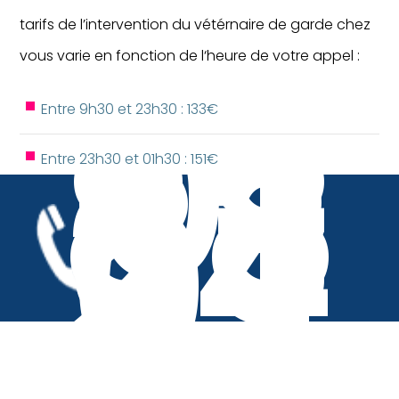
tarifs de l’intervention du vétérnaire de garde chez
vous varie en fonction de l‘heure de votre appel :
01
88
83
Entre 9h30 et 23h30 : 133€
24
07
Entre 23h30 et 01h30 : 151€
Entre 01h30 et 05h00 : 163€
Entre 05h00 et 09h30 : 151€
VétoAdom Urgences Vétérinaires Paris intervient au
chevet des animaux de compagnie malades ou
blessés 24h/24 et èj/7. Pour connaître le secteur